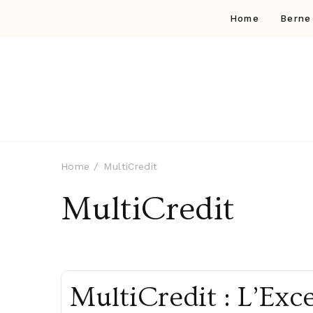
Home
Berne
Home
MultiCredit
MultiCredit
MultiCredit : L’Exc