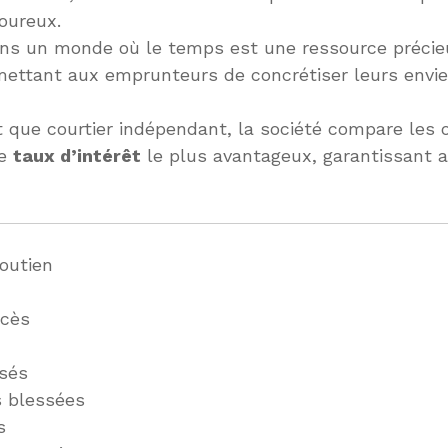
oureux.
s un monde où le temps est une ressource précieu
mettant aux emprunteurs de concrétiser leurs envi
 que courtier indépendant, la société compare les 
le
taux d’intérêt
le plus avantageux, garantissant ai
soutien
n
ccès
ssés
s blessées
s