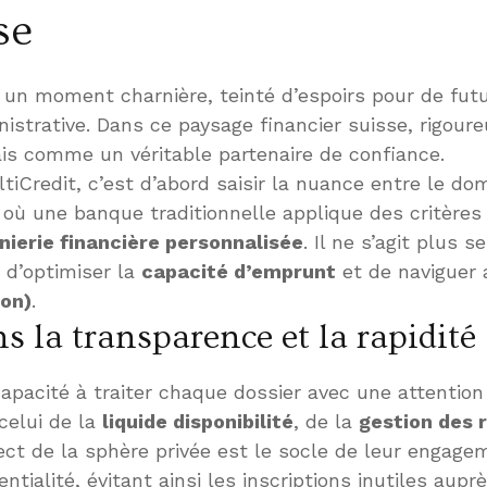
se
n moment charnière, teinté d’espoirs pour de futur
istrative. Dans ce paysage financier suisse, rigour
s comme un véritable partenaire de confiance.
iCredit, c’est d’abord saisir la nuance entre le dom
 où une banque traditionnelle applique des critères d
nierie financière personnalisée
. Il ne s’agit plus 
 d’optimiser la
capacité d’emprunt
et de naviguer 
ion)
.
s la transparence et la rapidité
apacité à traiter chaque dossier avec une attention s
celui de la
liquide disponibilité
, de la
gestion des 
ct de la sphère privée est le socle de leur engag
ntialité, évitant ainsi les inscriptions inutiles aupr