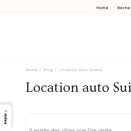
Home
Berne
Home
Blog
Location auto Suisse
Location auto Su
→
Index
Il existe des villes que l’on visite.