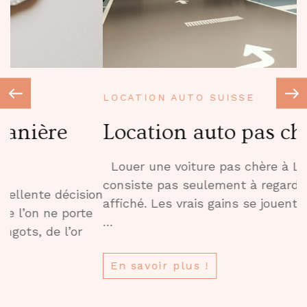
LOCATION AUTO SUISSE
U
Location auto pas cher
L
Louer une voiture pas chère à Lausanne ne
L
consiste pas seulement à regarder le prix
d
on
affiché. Les vrais gains se jouent souvent sur 4
L
…
s
En savoir plus !