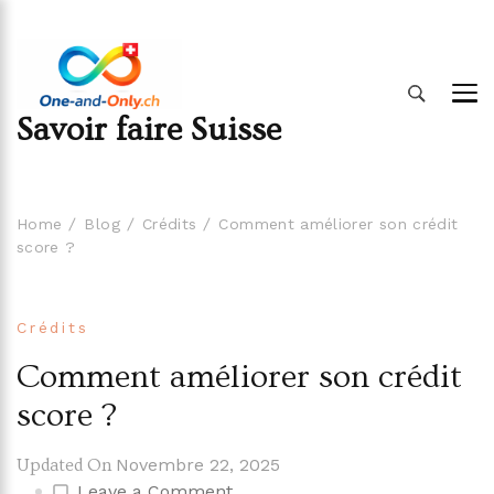
Savoir faire Suisse
Home
Blog
Crédits
Comment améliorer son crédit
score ?
Crédits
Comment améliorer son crédit
score ?
Novembre 22, 2025
Updated On
on
Leave a Comment