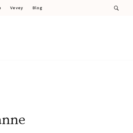
n
Vevey
Blog
anne