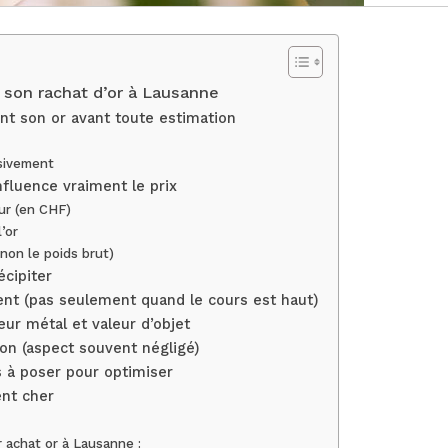
son rachat d’or à Lausanne
nt son or avant toute estimation
ssivement
fluence vraiment le prix
our (en CHF)
l’or
t non le poids brut)
cipiter
t (pas seulement quand le cours est haut)
eur métal et valeur d’objet
ion (aspect souvent négligé)
 à poser pour optimiser
ent cher
r achat or à Lausanne :