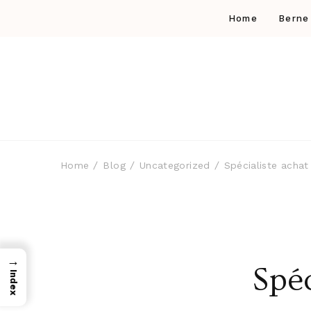
Home
Berne
Home
Blog
Uncategorized
Spécialiste acha
→
Spé
Index