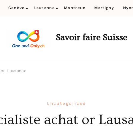
Genève
Lausanne
Montreux
Martigny
Nyo
Savoir faire Suisse
t or Lausanne
Uncategorized
cialiste achat or Laus