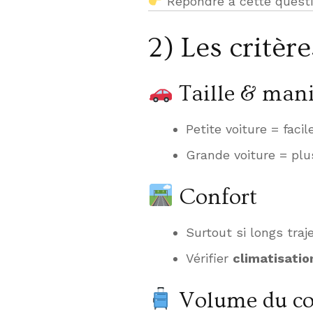
Répondre à cette quest
2) Les critère
Taille & mani
Petite voiture = fac
Grande voiture = plu
Confort
Surtout si longs traj
Vérifier
climatisatio
Volume du co