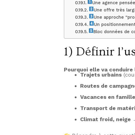
Une agence pensée 
Une offre très lar
Une approche “pro
Un positionnement 
Bloc données de co
1) Définir l’u
Pourquoi elle va conduire 
Trajets urbains
(cou
Routes de campagn
Vacances en famill
Transport de matéri
Climat froid, neige