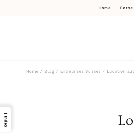
Home
Berne
Home
Blog
Entreprises Suisses
Location au
→
Lo
Index