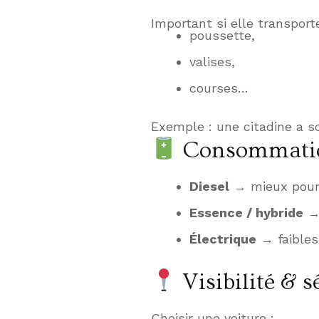
Important si elle transporte
poussette,
valises,
courses…
Exemple : une citadine a s
Consommation
Diesel
→ mieux pour 
Essence / hybride
→ 
Électrique
→ faibles
Visibilité & s
Choisir une voiture :