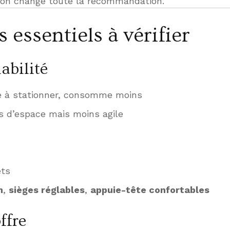
ion change toute la recommandation.
s essentiels à vérifier
abilité
ile à stationner, consomme moins
s d’espace mais moins agile
ets
n
,
sièges réglables
,
appuie-tête confortables
ffre