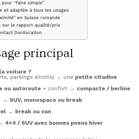
pour “faire simple”
ge et adaptée à tous les usages
ximité” en Suisse romande
sur le rapport qualité/prix
ntact Donilocation
sage principal
la voiture ?
rts, parkings étroits) → une
petite citadine
e ou autoroute
+ confort →
compacte / berline
e
→
SUV, monospace ou break
el
→
break ou van
→
4×4 / SUV avec bonnes pneus hiver