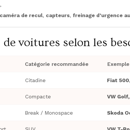
,
caméra de recul
,
capteurs
,
freinage d’urgence a
 de voitures selon les bes
Catégorie recommandée
Exemple
Citadine
Fiat 500
Compacte
VW Golf,
Break / Monospace
Skoda Oc
ort
SUV
VW T-Roc