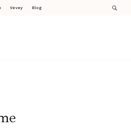
n
Vevey
Blog
mme